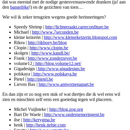
dat was meestal met de nodige gestesvernauwende dranken (ja! aan
den
bangelijke
!) en de gezichten van toen…
Wie wil ik zeker terugzien wegens goede herinneringen?
Speedy Shrimp |
http://lichtgeraakt.carreconfiture.be
Michael |
http://www.7seconden.be
kleine keizerin |
http://www.kleinekeizerin.blogspot.com
Rikea |
http://rikboey.be/blog
Clopin |
http://www.clopin.be
skolgen |
http://www.kandl.be/
Frank |
http://www.zonderzever.be
volume12
|
http://blog.volume12.net/
Gigadesign
|
http://www.gigadesign.be
polskaya
|
http://www.polskaya.be
Pietel |
http://pietel.be
Lieven Bax |
http://www.antwerpenapart.be
En dan zijn er zo nog een stuk of wat diertjes die ik wel eens wil
zien en misschien zelf eens een goeiedag tegen wil placeren.
Michel Vuijlsteke |
http://blog.zog.org
Bart De Waele |
http://www.ondernemeringent.be
ilse |
http://kerygma.be
henk |
http://henk.tiehie.com