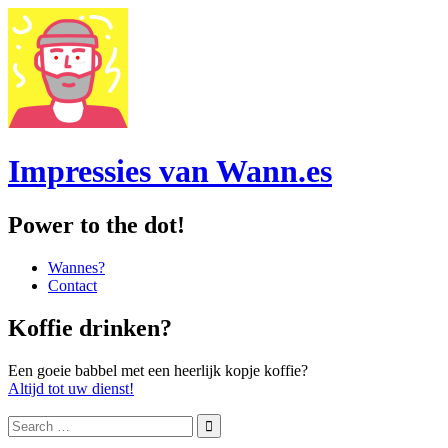
Impressies van Wann.es
Power to the dot!
Menu
Skip
Wannes?
to
Contact
content
Sidebar
Koffie drinken?
Een goeie babbel met een heerlijk kopje koffie?
Altijd tot uw dienst!
Search
for: