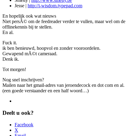
Smetty |
http://www.smetty.be
Jesse |
http://i-wisdom.typepad.com
En hopelijk ook wat nieuws
Niet persÃ© om de feedreader verder te vullen, maar wel om de
offlinekennis bij te stellen.
En al.
Fuck it.
ik ben benieuwd, hoopvol en zonder vooroordelen.
Gewapend mÃ©t cameraad.
Denk ik.
Tot morgen!
Nog snel inschrijven?
Mailen naar het gmail-adres van jeroendecock en dot com en al.
(een goede verstaander en een half woord…)
Deelt u ook?
Facebook
X
Email