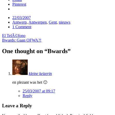
Pinterest
Date
22/03/2007
Tags
Antwerp
,
Antwerpen
,
Gent
,
nieuws
Comments
1 Comment
Post
El TelÃ©fono
Bwards: Gaan OFWA?!
navigation
One thought on “
Bwards
”
kleine keizerin
en plezant was het 🙂
25/03/2007 at 09:17
Reply
Leave a Reply