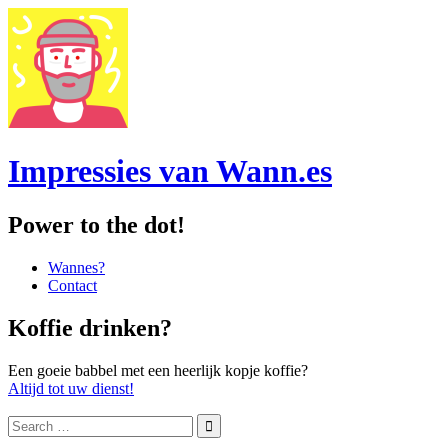
Impressies van Wann.es
Power to the dot!
Menu
Skip
Wannes?
to
Contact
content
Sidebar
Koffie drinken?
Een goeie babbel met een heerlijk kopje koffie?
Altijd tot uw dienst!
Search
for: