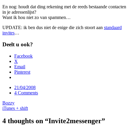
En nog: houdt dat ding rekening met de reeds bestaande contacten
in je adressenlijst?
Want ik hou niet zo van spammen…
UPDATE: ik ben dus niet de enige die zich stoort aan
standaard
invites
…
Deelt u ook?
Facebook
X
Email
Pinterest
Date
21/04/2008
Comments
4 Comments
Post
Bozzy
iTunes + shift
navigation
4 thoughts on “
Invite2messenger
”